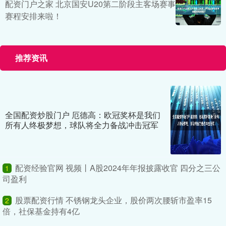
配资门户之家 北京国安U20第二阶段主客场赛事
赛程安排来啦！
推荐资讯
全国配资炒股门户 厄德高：欧冠奖杯是我们
所有人终极梦想，球队将全力备战冲击冠军
配资经验官网 视频丨A股2024年年报披露收官 四分之三公
1
司盈利
股票配资行情 不锈钢龙头企业，股价两次腰斩市盈率15
2
倍，社保基金持有4亿