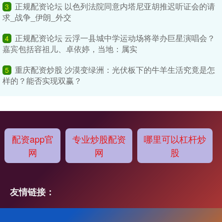
正规配资论坛 以色列法院同意内塔尼亚胡推迟听证会的请
3
求_战争_伊朗_外交
正规配资论坛 云浮一县城中学运动场将举办巨星演唱会？
4
嘉宾包括容祖儿、卓依婷，当地：属实
重庆配资炒股 沙漠变绿洲：光伏板下的牛羊生活究竟是怎
5
样的？能否实现双赢？
配资app官
专业炒股配资
哪里可以杠杆炒
网
网
股
友情链接：