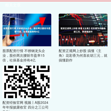
相关文章
股票配资行情 不锈钢龙头企
配资正规网上炒股 搞懂《主
业，股价两次腰斩市盈率15
角》花彩香为何喜欢胡三元，就
倍，社保基金持有4亿
搞懂剧作
配资经验官网 视频丨A股2024
年年报披露收官 四分之三公司