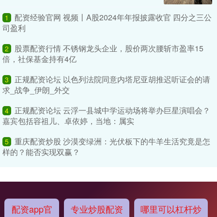
配资经验官网 视频丨A股2024年年报披露收官 四分之三公
1
司盈利
股票配资行情 不锈钢龙头企业，股价两次腰斩市盈率15
2
倍，社保基金持有4亿
正规配资论坛 以色列法院同意内塔尼亚胡推迟听证会的请
3
求_战争_伊朗_外交
正规配资论坛 云浮一县城中学运动场将举办巨星演唱会？
4
嘉宾包括容祖儿、卓依婷，当地：属实
重庆配资炒股 沙漠变绿洲：光伏板下的牛羊生活究竟是怎
5
样的？能否实现双赢？
配资app官
专业炒股配资
哪里可以杠杆炒